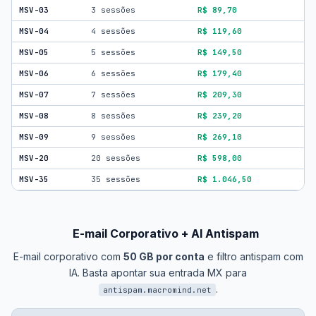
MSV-03
3 sessões
R$ 89,70
MSV-04
4 sessões
R$ 119,60
MSV-05
5 sessões
R$ 149,50
MSV-06
6 sessões
R$ 179,40
MSV-07
7 sessões
R$ 209,30
MSV-08
8 sessões
R$ 239,20
MSV-09
9 sessões
R$ 269,10
MSV-20
20 sessões
R$ 598,00
MSV-35
35 sessões
R$ 1.046,50
E-mail Corporativo + AI Antispam
E-mail corporativo com
50 GB por conta
e filtro antispam com
IA. Basta apontar sua entrada MX para
.
antispam.macromind.net