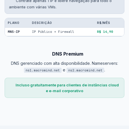
Contrate apenas 1 IP e libere navegação para todo o
ambiente com várias VMs.
PLANO
DESCRIÇÃO
R$/MÊS
MNS-IP
IP Público + Firewall
R$ 14,90
DNS Premium
DNS gerenciado com alta disponibilidade. Nameservers:
e
.
ns1.macromind.net
ns2.macromind.net
Incluso gratuitamente para clientes de instâncias cloud
e e-mail corporativo