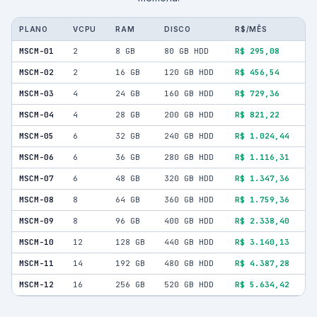
PLANO
VCPU
RAM
DISCO
R$/MÊS
MSCM-01
2
8 GB
80 GB HDD
R$ 295,08
MSCM-02
2
16 GB
120 GB HDD
R$ 456,54
MSCM-03
4
24 GB
160 GB HDD
R$ 729,36
MSCM-04
4
28 GB
200 GB HDD
R$ 821,22
MSCM-05
6
32 GB
240 GB HDD
R$ 1.024,44
MSCM-06
6
36 GB
280 GB HDD
R$ 1.116,31
MSCM-07
6
48 GB
320 GB HDD
R$ 1.347,36
MSCM-08
8
64 GB
360 GB HDD
R$ 1.759,36
MSCM-09
8
96 GB
400 GB HDD
R$ 2.338,40
MSCM-10
12
128 GB
440 GB HDD
R$ 3.140,13
MSCM-11
14
192 GB
480 GB HDD
R$ 4.387,28
MSCM-12
16
256 GB
520 GB HDD
R$ 5.634,42