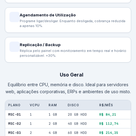
Agendamento de Utilização
Programe ligar/desligar. Enquanto desligada, cobrança reduzida
a apenas 10%.
Replicação / Backup
Réplica pelo painel com monitoramento em tempo real e horário
personalizável. +30%.
Uso Geral
Equilíbrio entre CPU, memória e disco. Ideal para servidores
web, aplicações corporativas, ERPs e ambientes de uso misto.
PLANO
VCPU
RAM
DISCO
R$/MÊS
MSC-01
1
1 GB
20 GB HDD
R$ 84,21
MSC-02
1
2 GB
40 GB HDD
R$ 112,74
MSC-03
2
4 GB
60 GB HDD
R$ 214,35