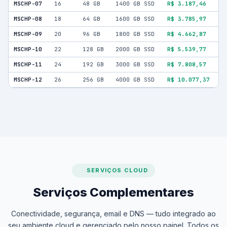
MSCHP-07
16
48 GB
1400 GB SSD
R$ 3.187,46
MSCHP-08
18
64 GB
1600 GB SSD
R$ 3.785,97
MSCHP-09
20
96 GB
1800 GB SSD
R$ 4.662,87
MSCHP-10
22
128 GB
2000 GB SSD
R$ 5.539,77
MSCHP-11
24
192 GB
3000 GB SSD
R$ 7.808,57
MSCHP-12
26
256 GB
4000 GB SSD
R$ 10.077,37
SERVIÇOS CLOUD
Serviços Complementares
Conectividade, segurança, email e DNS — tudo integrado ao
seu ambiente cloud e gerenciado pelo nosso painel. Todos os