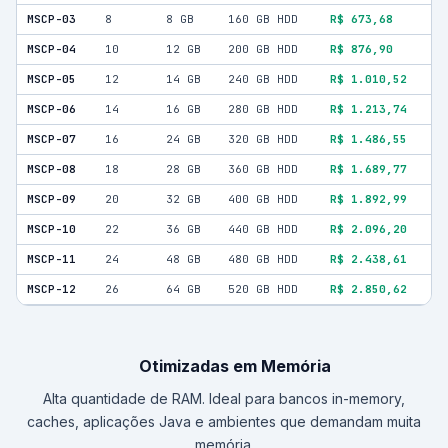
MSCP-03
8
8 GB
160 GB HDD
R$ 673,68
MSCP-04
10
12 GB
200 GB HDD
R$ 876,90
MSCP-05
12
14 GB
240 GB HDD
R$ 1.010,52
MSCP-06
14
16 GB
280 GB HDD
R$ 1.213,74
MSCP-07
16
24 GB
320 GB HDD
R$ 1.486,55
MSCP-08
18
28 GB
360 GB HDD
R$ 1.689,77
MSCP-09
20
32 GB
400 GB HDD
R$ 1.892,99
MSCP-10
22
36 GB
440 GB HDD
R$ 2.096,20
MSCP-11
24
48 GB
480 GB HDD
R$ 2.438,61
MSCP-12
26
64 GB
520 GB HDD
R$ 2.850,62
Otimizadas em Memória
Alta quantidade de RAM. Ideal para bancos in-memory,
caches, aplicações Java e ambientes que demandam muita
memória.