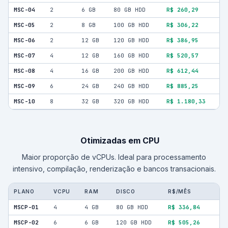
MSC-04
2
6 GB
80 GB HDD
R$ 260,29
MSC-05
2
8 GB
100 GB HDD
R$ 306,22
MSC-06
2
12 GB
120 GB HDD
R$ 386,95
MSC-07
4
12 GB
160 GB HDD
R$ 520,57
MSC-08
4
16 GB
200 GB HDD
R$ 612,44
MSC-09
6
24 GB
240 GB HDD
R$ 885,25
MSC-10
8
32 GB
320 GB HDD
R$ 1.180,33
Otimizadas em CPU
Maior proporção de vCPUs. Ideal para processamento
intensivo, compilação, renderização e bancos transacionais.
PLANO
VCPU
RAM
DISCO
R$/MÊS
MSCP-01
4
4 GB
80 GB HDD
R$ 336,84
MSCP-02
6
6 GB
120 GB HDD
R$ 505,26