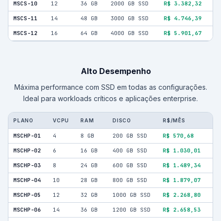
MSCS-10
12
36 GB
2000 GB SSD
R$ 3.382,32
MSCS-11
14
48 GB
3000 GB SSD
R$ 4.746,39
MSCS-12
16
64 GB
4000 GB SSD
R$ 5.901,67
Alto Desempenho
Máxima performance com SSD em todas as configurações.
Ideal para workloads críticos e aplicações enterprise.
PLANO
VCPU
RAM
DISCO
R$/MÊS
MSCHP-01
4
8 GB
200 GB SSD
R$ 570,68
MSCHP-02
6
16 GB
400 GB SSD
R$ 1.030,01
MSCHP-03
8
24 GB
600 GB SSD
R$ 1.489,34
MSCHP-04
10
28 GB
800 GB SSD
R$ 1.879,07
MSCHP-05
12
32 GB
1000 GB SSD
R$ 2.268,80
MSCHP-06
14
36 GB
1200 GB SSD
R$ 2.658,53