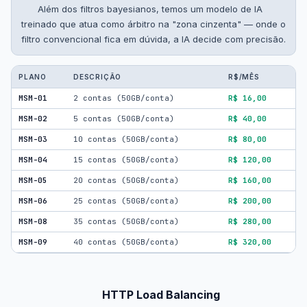
Além dos filtros bayesianos, temos um modelo de IA
treinado que atua como árbitro na "zona cinzenta" — onde o
filtro convencional fica em dúvida, a IA decide com precisão.
PLANO
DESCRIÇÃO
R$/MÊS
MSM-01
2 contas (50GB/conta)
R$ 16,00
MSM-02
5 contas (50GB/conta)
R$ 40,00
MSM-03
10 contas (50GB/conta)
R$ 80,00
MSM-04
15 contas (50GB/conta)
R$ 120,00
MSM-05
20 contas (50GB/conta)
R$ 160,00
MSM-06
25 contas (50GB/conta)
R$ 200,00
MSM-08
35 contas (50GB/conta)
R$ 280,00
MSM-09
40 contas (50GB/conta)
R$ 320,00
HTTP Load Balancing