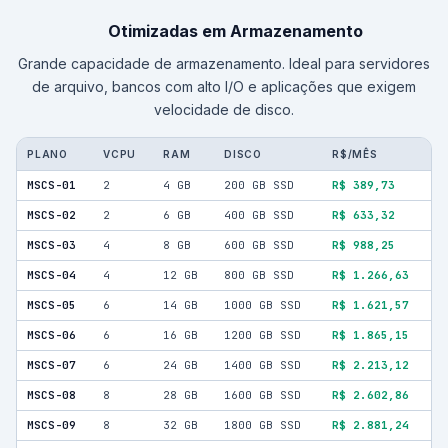
Otimizadas em Armazenamento
Grande capacidade de armazenamento. Ideal para servidores
de arquivo, bancos com alto I/O e aplicações que exigem
velocidade de disco.
PLANO
VCPU
RAM
DISCO
R$/MÊS
MSCS-01
2
4 GB
200 GB SSD
R$ 389,73
MSCS-02
2
6 GB
400 GB SSD
R$ 633,32
MSCS-03
4
8 GB
600 GB SSD
R$ 988,25
MSCS-04
4
12 GB
800 GB SSD
R$ 1.266,63
MSCS-05
6
14 GB
1000 GB SSD
R$ 1.621,57
MSCS-06
6
16 GB
1200 GB SSD
R$ 1.865,15
MSCS-07
6
24 GB
1400 GB SSD
R$ 2.213,12
MSCS-08
8
28 GB
1600 GB SSD
R$ 2.602,86
MSCS-09
8
32 GB
1800 GB SSD
R$ 2.881,24